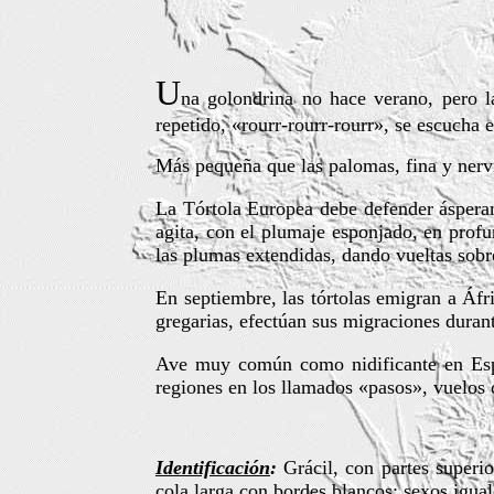
U
na golondrina no hace verano, pero la
repetido, «rourr-rourr-rourr», se escucha e
Más pequeña que las palomas, fina y nervi
La Tórtola Europea debe defender ásperam
agita, con el plumaje esponjado, en profu
las plumas extendidas, dando vueltas sobr
En septiembre, las tórtolas emigran a Áf
gregarias, efectúan sus migraciones durant
Ave muy común como nidificante en Españ
regiones en los llamados «pasos», vuelos
Identificación
:
Grácil, con partes superio
cola larga con bordes blancos; sexos igual