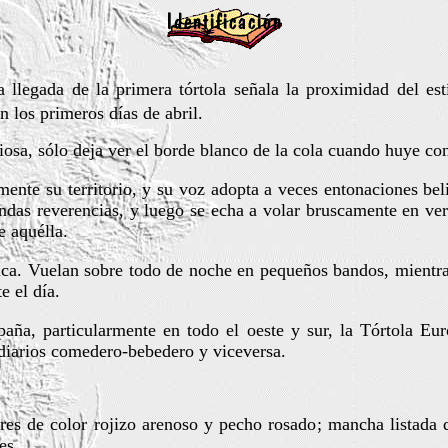
 llegada de la primera tórtola señala la proximidad del est
n los primeros días de abril.
osa, sólo deja ver el borde blanco de la cola cuando huye con
ente su territorio, y su voz adopta a veces entonaciones bel
ndas reverencias, y luego se echa a volar bruscamente en vert
e aquélla.
rica. Vuelan sobre todo de noche en pequeños bandos, mientra
e el día.
a, particularmente en todo el oeste y sur, la Tórtola Eu
 diarios comedero-bebedero y viceversa.
res de color rojizo arenoso y pecho rosado; mancha listada d
es.