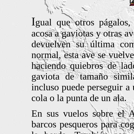
I
gual que otros págalos,
acosa a gaviotas y otras a
devuelven su última co
normal, esta ave se vuelv
haciendo quiebros de lad
gaviota de tamaño simi
incluso puede perseguir a 
cola o la punta de un ala.
En sus vuelos sobre el A
barcos pesqueros para cog