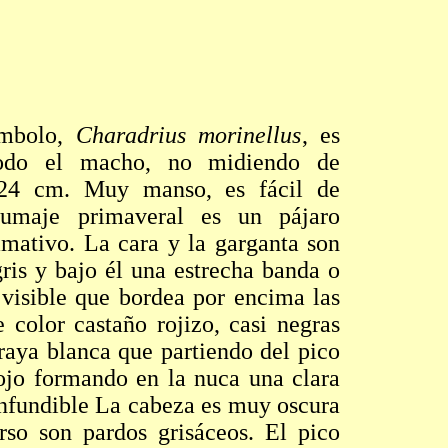
ambolo,
Charadrius morinellus
, es
todo el macho, no midiendo de
24 cm. Muy manso, es fácil de
umaje primaveral es un pájaro
mativo. La cara y la garganta son
gris y bajo él una estrecha banda o
visible que bordea por encima las
e color castaño rojizo, casi negras
 raya blanca que partiendo del pico
 ojo formando en la nuca una clara
onfundible La cabeza es muy oscura
rso son pardos grisáceos. El pico