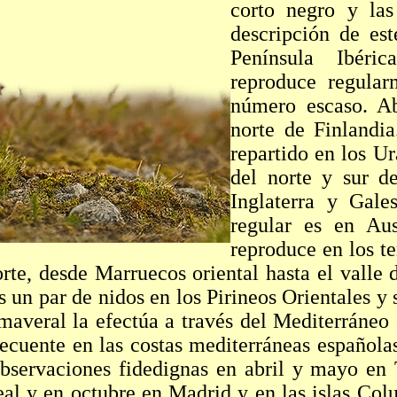
corto negro y las
descripción de es
Península Ibéri
reproduce regular
número escaso. A
norte de Finlandia
repartido en los Ur
del norte y sur d
Inglaterra y Gale
regular es en Au
reproduce en los t
rte, desde Marruecos oriental hasta el valle 
un par de nidos en los Pirineos Orientales y
imaveral la efectúa a través del Mediterráneo
ecuente en las costas mediterráneas española
observaciones fidedignas en abril y mayo en
l y en octubre en Madrid y en las islas Colum