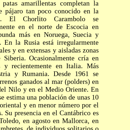
 patas amarillentas completan la
te pájaro tan poco conocido en la
ca. El Chorlito Carambolo se
mente en el norte de Escocia en
bunda más en Noruega, Suecia y
. En la Rusia está irregularmente
ales y en extensas y aisladas zonas
e Siberia. Ocasionalmente cría en
s y recientemente en Italia. Más
stria y Rumania. Desde 1961 se
errenos ganados al mar (polders) en
del Nilo y en el Medio Oriente. En
 se estima una población de unas 10
 oriental y en menor número por el
s. Su presencia en el Cantábrico es
 Toledo, en agosto en Mallorca, en
bretes, de individuos solitarios o