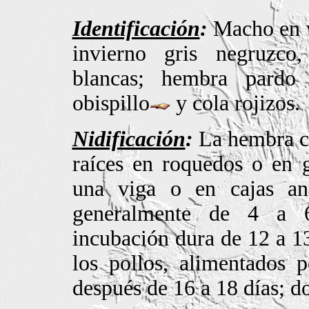
Identificación
:
Macho en v
invierno gris negruzco
blancas; hembra pardo 
obispillo
y cola rojizos.
Nidificación
:
La hembra co
raíces en roquedos o en g
una viga o en cajas ani
generalmente de 4 a 6
incubación dura de 12 a 13
los pollos, alimentados 
después de 16 a 18 días; do