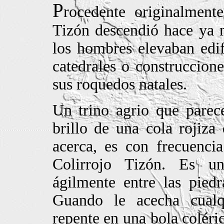
P
rocedente originalment
Tizón descendió hace ya 
los hombres elevaban edifi
catedrales o construccione
sus roquedos natales.
Un trino agrio que parece
brillo de una cola rojiza
acerca, es con frecuenci
Colirrojo Tizón. Es un
ágilmente entre las pied
Guando le acecha cualq
repente en una bola coléric